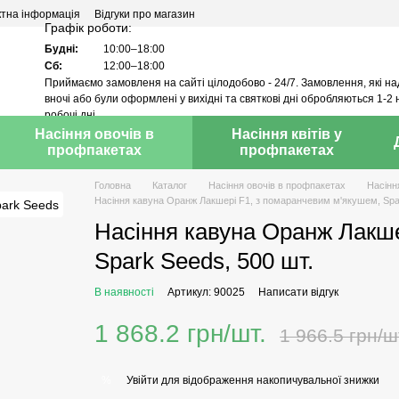
ктна інформація
Відгуки про магазин
Графік роботи:
Будні:
10:00–18:00
Сб:
12:00–18:00
Приймаємо замовленя на сайті цілодобово - 24/7. Замовлення, які н
вночі або були оформлені у вихідні та святкові дні обробляються 1-2 
робочі дні.
Насіння овочів в
Насіння квітів у
профпакетах
профпакетах
Головна
Каталог
Насіння овочів в профпакетах
Насінн
Насіння кавуна Оранж Лакшері F1, з помаранчевим м'якушем, Spar
Насіння кавуна Оранж Лакше
Spark Seeds, 500 шт.
В наявності
Артикул: 90025
Написати відгук
1 868.2 грн/шт.
1 966.5 грн/ш
Увійти
для відображення накопичувальної знижки
%