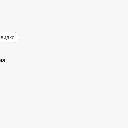
швидко
ня