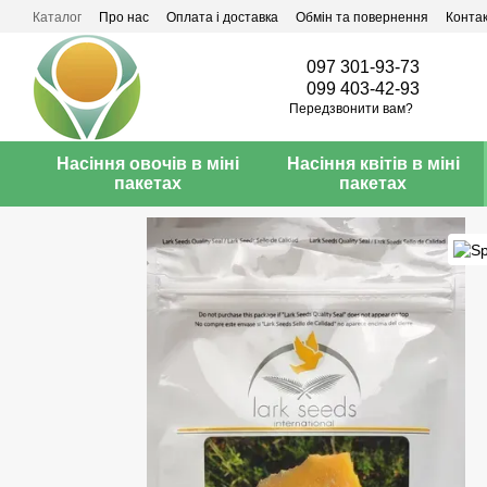
Перейти до основного контенту
Каталог
Про нас
Оплата і доставка
Обмін та повернення
Конта
097 301-93-73
099 403-42-93
Передзвонити вам?
Насіння овочів в міні
Насіння квітів в міні
пакетах
пакетах