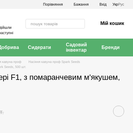
Порівняння
Бажання
Вхід
Укр
Рус
Мій кошик
адійшли
наступні
Садовий
Добрива
Сидерати
Бренди
інвентар
я кавуна проф
Насіння кавуна проф Spark Seeds
k Seeds, 500 шт.
рі F1, з помаранчевим м'якушем,
т.