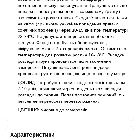
полегшення посіву і вирощування. Гранули мають по
поверхні злегка ущільненої і зволоженому ґрунту і
зволожують з розпилювача. Сходи з'являються тільки
на світлі (при цьому уникайте попадання прямих
сонячних променів) через 10-15 днів при температурі
22-24°С. Не допускайте пересихання оболонки
гранули. Сіянці потребують обприскування,
пікірування у фазі 2-х справжніх листків. Оптимальна
температура для розвитку рослин 16-18°С. Висадка
розсади в грунт проводиться після закінчення
заморозків. Петунія воліє легкі, родючі, добре
дреновані грунти і сонячне, захищене від вітру місце.
ДОГЛЯД: потребують поливі і підгодівлі з інтервалом
7-10 днів, починаючи через тиждень після висадки
розсади і до серпня. Полив проводити помірний, т. к.
петунії не переносять перезволоження.
ЦВІТІННЯ: з червня до заморозків.
Характеристики