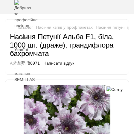
Каталог
Насіння квітів у профпакетах
Насіння петунії г
Насіння Петунії Альба F1, біла,
1000 шт. (драже), грандифлора
бахромчата
Артикул:
88971
Написати відгук