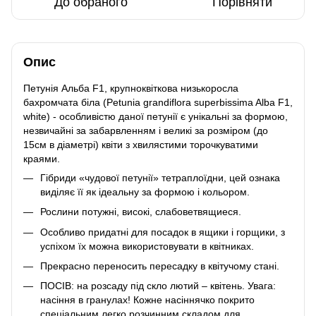
До обраного
Порівняти
Опис
Петунія Альба F1, крупноквіткова низькоросла
бахромчата біла (Petunia grandiflora superbissima Alba F1,
white) - особливістю даної петунії є унікальні за формою,
незвичайні за забарвленням і великі за розміром (до
15см в діаметрі) квіти з хвилястими торочкуватими
краями.
Гібриди «чудової петунії» тетраплоїдни, цей ознака
виділяє її як ідеальну за формою і кольором.
Рослини потужні, високі, слабоветвящиеся.
Особливо придатні для посадок в ящики і горщики, з
успіхом їх можна використовувати в квітниках.
Прекрасно переносить пересадку в квітучому стані.
ПОСІВ: на розсаду під скло лютий – квітень. Увага:
насіння в гранулах! Кожне насіннячко покрито
спеціальним легко розчинним складом для