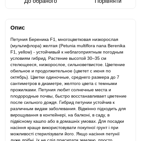
До обраного
Порівняти
Опис
Петуния Береника F1, многоцветковая низкорослая
(мультифлора) желтая (Petunia multiflora nana Berenika
F1, yellow) - устойчивый к неблагоприятным погодным
условиям гибрид. Растение высотой 30–35 см
стелющееся, низкорослое, сильноветвистое. Цветение
обильное и продолжительное (цветет с июня по
октябрь). Цветки одиночные, среднего размера до 7
сантиметров в диаметре, желтого цвета с темными
прожилками. Петуния любит солнечные места и
плодородные почвы, быстро восстанавливает цветение
после сильного дождя. Гибрид петунии устойчив к
различным видам заболевания. Відмінно підходить для
вирощування в контейнері, на балконі, в саду, в
підвісному кашпо або в домашніх умовах. Для посадки
насіння краще використовувати покупної грунт і при
можливості стерилізувати його. Якщо насіння петунії
дуже дрібні, їх не слід присипати землею, просто