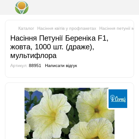
Каталог
Насіння квітів у профпакетах
Насіння петунії м
Насіння Петунії Береніка F1,
жовта, 1000 шт. (драже),
мультифлора
Артикул:
88951
Написати відгук