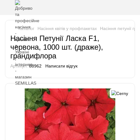
Каталог
Насіння квітів у профпакетах
Насіння петунії г
Насіння Петунії Ласка F1,
червона, 1000 шт. (драже),
грандифлора
Артикул:
88962
Написати відгук