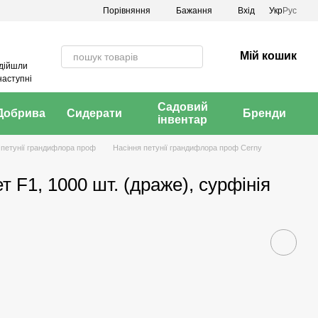
Порівняння
Бажання
Вхід
Укр
Рус
Мій кошик
адійшли
наступні
Садовий
Добрива
Сидерати
Бренди
інвентар
 петунії грандифлора проф
Насіння петунії грандифлора проф Cerny
т F1, 1000 шт. (драже), сурфінія