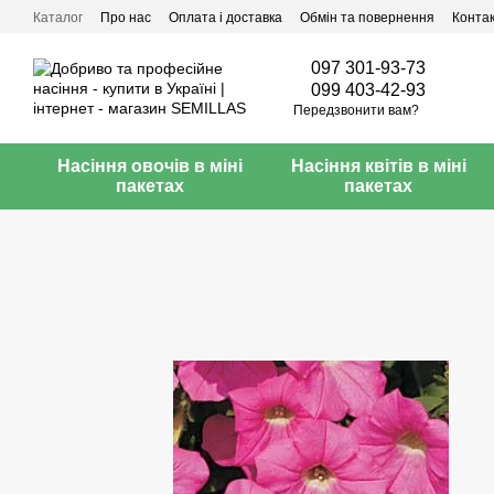
Перейти до основного контенту
Каталог
Про нас
Оплата і доставка
Обмін та повернення
Конта
097 301-93-73
099 403-42-93
Передзвонити вам?
Насіння овочів в міні
Насіння квітів в міні
пакетах
пакетах