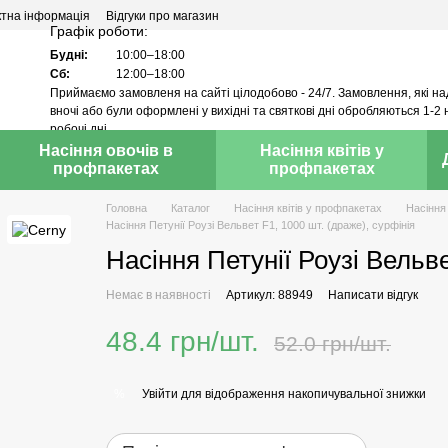
ктна інформація
Відгуки про магазин
Графік роботи:
Будні:
10:00–18:00
Сб:
12:00–18:00
Приймаємо замовленя на сайті цілодобово - 24/7. Замовлення, які н
вночі або були оформлені у вихідні та святкові дні обробляються 1-2 
робочі дні.
Насіння овочів в
Насіння квітів у
профпакетах
профпакетах
Головна
Каталог
Насіння квітів у профпакетах
Насіння
Насіння Петунії Роузі Вельвет F1, 1000 шт. (драже), сурфінія
Насіння Петунії Роузі Вельве
Немає в наявності
Артикул: 88949
Написати відгук
48.4 грн/шт.
52.0 грн/шт.
Увійти
для відображення накопичувальної знижки
%