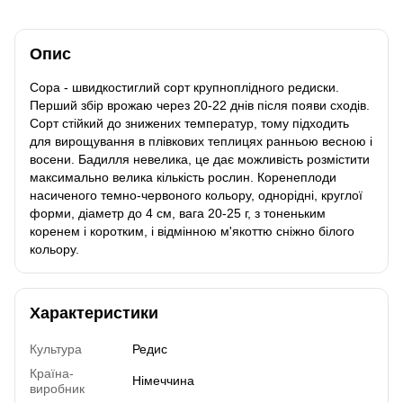
Опис
Сора - швидкостиглий сорт крупноплідного редиски.
Перший збір врожаю через 20-22 днів після появи сходів.
Сорт стійкий до знижених температур, тому підходить
для вирощування в плівкових теплицях ранньою весною і
восени. Бадилля невелика, це дає можливість розмістити
максимально велика кількість рослин. Коренеплоди
насиченого темно-червоного кольору, однорідні, круглої
форми, діаметр до 4 см, вага 20-25 г, з тоненьким
коренем і коротким, і відмінною м'якоттю сніжно білого
кольору.
Характеристики
Культура
Редис
Країна-
Німеччина
виробник