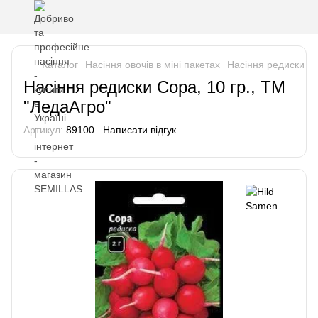
Каталог
Насіння овочів в міні пакетах
Насіння редиски
Н
Насіння редиски Сора, 10 гр., ТМ
"ЛедаАгро"
Артикул:
89100
Написати відгук