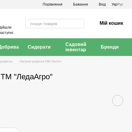
Порівняння
Бажання
Вхід
Укр
Рус
Мій кошик
адійшли
наступні
Садовий
Добрива
Сидерати
Бренди
інвентар
 редиски
Насіння редиски Hild Samen
, ТМ "ЛедаАгро"