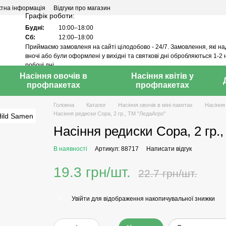
ктна інформація
Відгуки про магазин
Графік роботи:
Будні:
10:00–18:00
Сб:
12:00–18:00
Приймаємо замовленя на сайті цілодобово - 24/7. Замовлення, які н
вночі або були оформлені у вихідні та святкові дні обробляються 1-2 
робочі дні.
Насіння овочів в
Насіння квітів у
профпакетах
профпакетах
Головна
Каталог
Насіння овочів в міні пакетах
Насіння
Насіння редиски Сора, 2 гр., ТМ "ЛедаАгро"
Насіння редиски Сора, 2 гр.
В наявності
Артикул: 88717
Написати відгук
19.3 грн/шт.
22.7 грн/шт.
Увійти
для відображення накопичувальної знижки
%