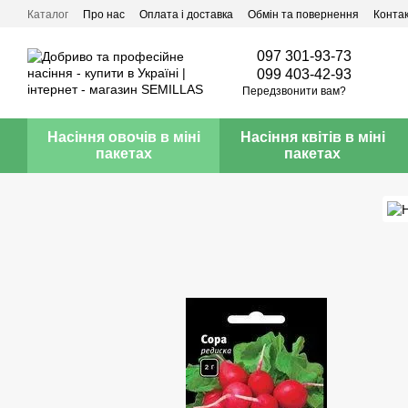
Перейти до основного контенту
Каталог
Про нас
Оплата і доставка
Обмін та повернення
Конта
097 301-93-73
099 403-42-93
Передзвонити вам?
Насіння овочів в міні
Насіння квітів в міні
пакетах
пакетах