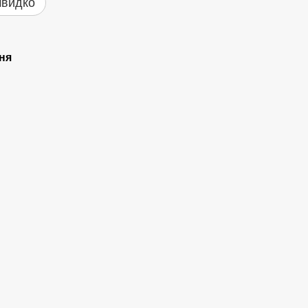
швидко
ня