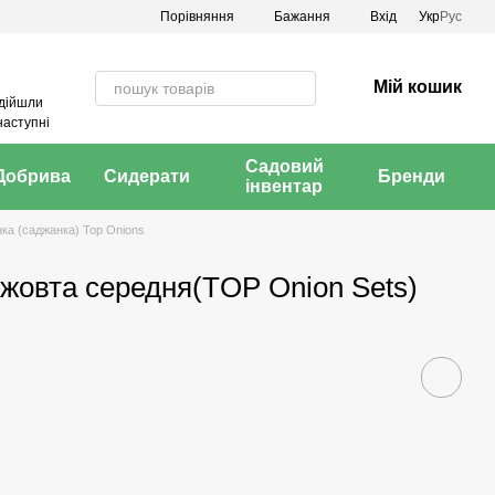
Порівняння
Бажання
Вхід
Укр
Рус
Мій кошик
адійшли
наступні
Садовий
Добрива
Сидерати
Бренди
інвентар
нка (саджанка) Top Onions
, жовта середня(TOP Onion Sets)