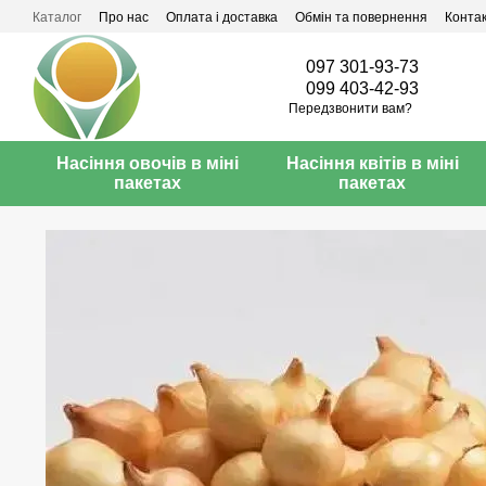
Перейти до основного контенту
Каталог
Про нас
Оплата і доставка
Обмін та повернення
Конта
097 301-93-73
099 403-42-93
Передзвонити вам?
Насіння овочів в міні
Насіння квітів в міні
пакетах
пакетах