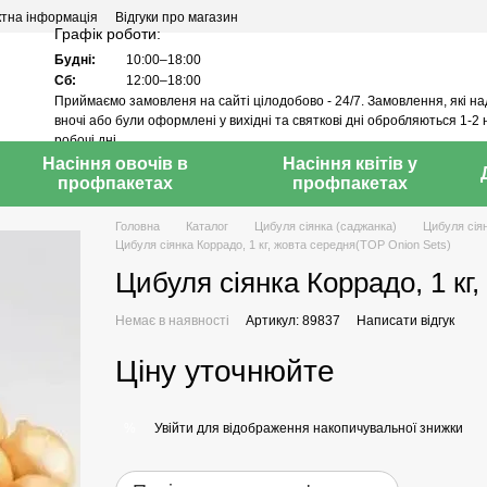
ктна інформація
Відгуки про магазин
Графік роботи:
Будні:
10:00–18:00
Сб:
12:00–18:00
Приймаємо замовленя на сайті цілодобово - 24/7. Замовлення, які н
вночі або були оформлені у вихідні та святкові дні обробляються 1-2 
робочі дні.
Насіння овочів в
Насіння квітів у
профпакетах
профпакетах
Головна
Каталог
Цибуля сіянка (саджанка)
Цибуля сія
Цибуля сіянка Коррадо, 1 кг, жовта середня(TOP Onion Sets)
Цибуля сіянка Коррадо, 1 кг
Немає в наявності
Артикул: 89837
Написати відгук
Ціну уточнюйте
Увійти
для відображення накопичувальної знижки
%