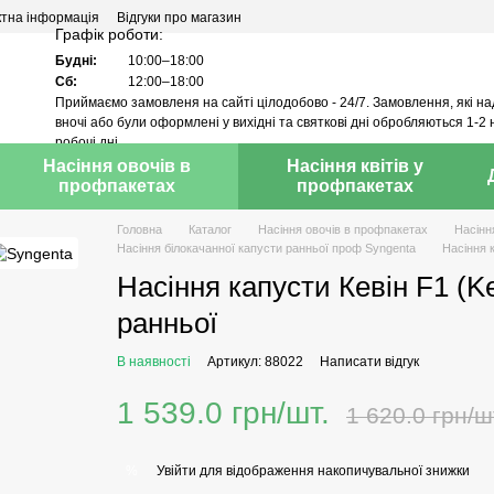
ктна інформація
Відгуки про магазин
Графік роботи:
Будні:
10:00–18:00
Сб:
12:00–18:00
Приймаємо замовленя на сайті цілодобово - 24/7. Замовлення, які н
вночі або були оформлені у вихідні та святкові дні обробляються 1-2 
робочі дні.
Насіння овочів в
Насіння квітів у
профпакетах
профпакетах
Головна
Каталог
Насіння овочів в профпакетах
Насінн
Насіння білокачанної капусти ранньої проф Syngenta
Насіння к
Насіння капусти Кевін F1 (Ke
ранньої
В наявності
Артикул: 88022
Написати відгук
1 539.0 грн/шт.
1 620.0 грн/ш
Увійти
для відображення накопичувальної знижки
%