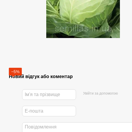
−5%
Новий відгук або коментар
Увійти за допомогою