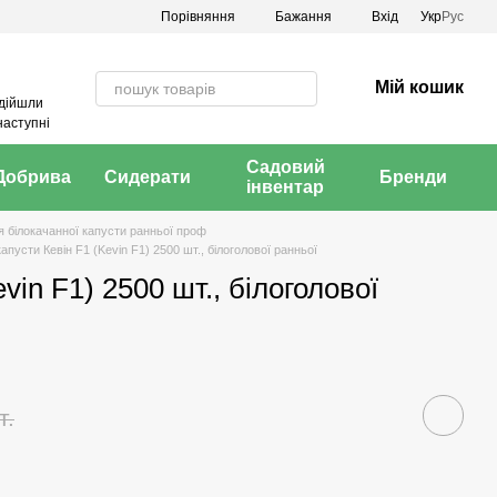
Порівняння
Бажання
Вхід
Укр
Рус
Мій кошик
адійшли
наступні
Садовий
Добрива
Сидерати
Бренди
інвентар
я білокачанної капусти ранньої проф
апусти Кевін F1 (Kevin F1) 2500 шт., білоголової ранньої
vin F1) 2500 шт., білоголової
т.