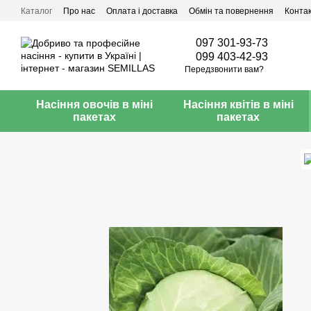
Перейти до основного контенту
Каталог
Про нас
Оплата і доставка
Обмін та повернення
Конта
097 301-93-73
099 403-42-93
Передзвонити вам?
Насіння овочів в міні
Насіння квітів в міні
пакетах
пакетах