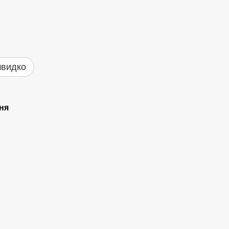
швидко
ня