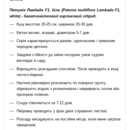
Петунія Ламбада F1, біла (Petunia multiflora Lambada F1,
white) - багатоквітковий карликовий гібрид.
Кущ висотою 20-25 см, шириною 25-30 див.
Квітки великі, яскраві, діаметром 5-7 див
Серія характеризується раннім, одночасним і тривалим
періодом цвітіння.
Завдяки стійкості до зміни погодних умов чудово
виглядає в саду.
Вирощують розсадним способом. Посів проводять в кінці
лютого-березні.
Насіння рівномірно розсипають по поверхні грунту,
збризкують водою з розпилювача і накривають склом або
прозорою плівкою.
Сходи з'являються за 7-12 днів.
Пікіровку проводять у фазі двох справжніх листків.
Розсаду висаджують на постійне місце, коли мине загроза
заморозків.