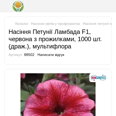
Каталог
Насіння квітів у профпакетах
Насіння петунії м
Насіння Петунії Ламбада F1,
червона з прожилками, 1000 шт.
(драж.), мультифлора
Артикул:
88502
Написати відгук