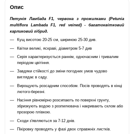
Опис
Петунія Ламбада F1, червона з прожилками (Petunia
multiflora Lambada F1, red veined) - багатоквітковий
карликовий гібрид.
Кущ висотою 20-25 см, шириною 25-30 див.
Квітки великі, яскраві, діаметром 5-7 див
Серія характеризується раннім, одночасним і тривалим
періодом цвітіння.
Завдяки стійкості до зміни погодних умов чудово
виглядає в саду.
Вирощують розсадним способом. Посів проводять в кінці
лютого-березні.
Насіння рівномірно розсипають по поверхні грунту,
збризкують водою з розпилювача і накривають склом або
прозорою плівкою.
Сходи з'являються за 7-12 днів.
Пікіровку проводять у фазі двох справжніх листків.