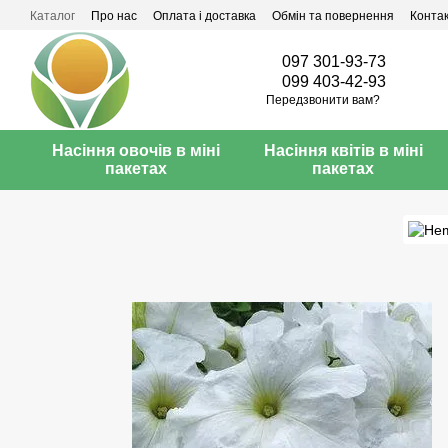
Перейти до основного контенту
Каталог
Про нас
Оплата і доставка
Обмін та повернення
Конта
097 301-93-73
099 403-42-93
Передзвонити вам?
Насіння овочів в міні
Насіння квітів в міні
пакетах
пакетах