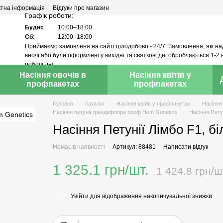
ктна інформація
Відгуки про магазин
Графік роботи:
Будні:
10:00–18:00
Сб:
12:00–18:00
Приймаємо замовленя на сайті цілодобово - 24/7. Замовлення, які н
вночі або були оформлені у вихідні та святкові дні обробляються 1-2 
робочі дні.
Насіння овочів в
Насіння квітів у
профпакетах
профпакетах
Головна
Каталог
Насіння квітів у профпакетах
Насіння
Насіння петунії грандифлора проф Hem Genetics
Насіння Петун
Насіння Петунії Лімбо F1, бі
Немає в наявності
Артикул: 88481
Написати відгук
1 325.1 грн/шт.
1 424.8 грн/ш
Увійти
для відображення накопичувальної знижки
%