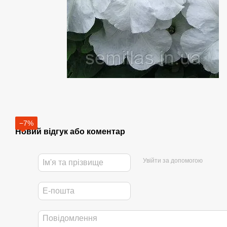
−7%
Новий відгук або коментар
Увійти за допомогою