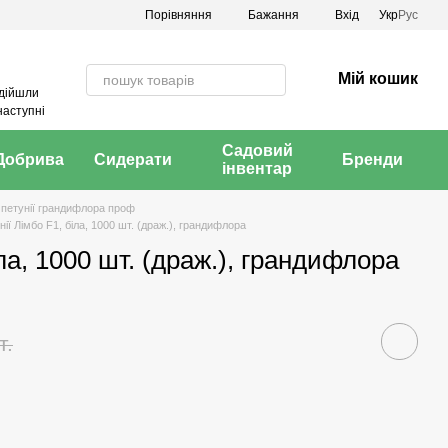
Порівняння
Бажання
Вхід
Укр
Рус
Мій кошик
адійшли
наступні
Садовий
Добрива
Сидерати
Бренди
інвентар
 петунії грандифлора проф
ії Лімбо F1, біла, 1000 шт. (драж.), грандифлора
ла, 1000 шт. (драж.), грандифлора
т.