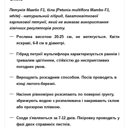
Петунія Мамбо F1, біла (Petunia multiflora Mambo F1,
white) - натуральний гібрид, багатоквіткової
карликової петунії, який не вимагає використання
хімічних регуляторів росту.
Рослина висотою 20-25 см, не витягується. Квіти
яскраві, 6-8 см в діаметрі.
Гібрид петунії мультифлора характеризується раннім і
тривалим цвітінням, стійкістю до несприятливих
погодних умов.
Вирощують розсадним способом. Посів проводять в
кінці лютого-березні.
Насіння рівномірно розсипають по поверхні грунту,
збризкують водою з розпилювача і накривають склом
або прозорою плівкою.
Сходи з'являються за 7-12 днів. Пікіровку проводять у
фазі двох справжніх листків.