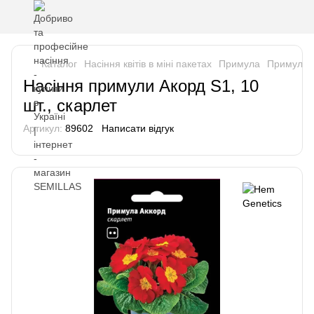
Каталог
Насіння квітів в міні пакетах
Примула
Примула 
Насіння примули Акорд S1, 10
шт., скарлет
Артикул:
89602
Написати відгук