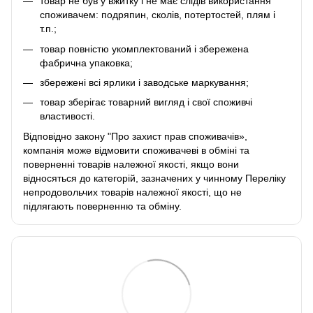
товар не був у вжитку і не має слідів використання
споживачем: подряпин, сколів, потертостей, плям і
т.п.;
товар повністю укомплектований і збережена
фабрична упаковка;
збережені всі ярлики і заводське маркування;
товар зберігає товарний вигляд і свої споживчі
властивості.
Відповідно закону
"Про захист прав споживачів»
,
компанія може відмовити споживачеві в обміні та
поверненні товарів належної якості, якщо вони
відносяться до категорій, зазначених у чинному
Переліку
непродовольчих товарів належної якості, що не
підлягають поверненню та обміну
.