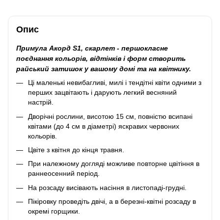
Опис
Примула Акорд S1,
скарлет
- першокласне
поєднання кольорів, відтінків і форм створить
райський затишок у вашому домі та на квітнику.
Ці маленькі невибагливі, милі і тендітні квіти одними з
перших зацвітають і дарують легкий весняний
настрій.
Дворічні рослини, висотою 15 см, повністю всипані
квітами (до 4 см в діаметрі) яскравих червоних
кольорів.
Цвіте з квітня до кінця травня.
При належному догляді можливе повторне цвітіння в
раннеосенний період.
На розсаду висівають насіння в листопаді-грудні.
Пікіровку проведіть двічі, а в березні-квітні розсаду в
окремі горщики.