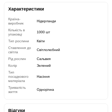
Характеристики
Країна-
Нідерланди
виробник
Кількість в
1000 шт
упаковці
Тип рослини
Квіти
Ставлення до
Світлолюбний
світла
Рід рослин
Сальвия
Колір
Зелений
Тип
посадкового
Насіння
матеріала
Тривалість
Однорічна
життя
Відгуки