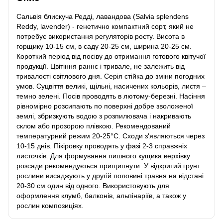
Сальвія блискуча Редді, лавандова (Salvia splendens
Reddy, lavender) - генетично компактний сорт, який не
потребує використання регуляторів росту. Висота в
горщику 10-15 см, в саду 20-25 см, ширина 20-25 см.
Короткий період від посіву до отримання готового квітучої
продукції. Цвітіння раннє і тривале, не залежить від
тривалості світлового дня. Серія стійка до зміни погодних
умов. Суцвіття великі, щільні, насичених кольорів, листя –
темно зелені. Посів проводять в лютому-березні. Насіння
рівномірно розсипають по поверхні добре зволоженої
землі, збризкують водою з розпилювача і накривають
склом або прозорою плівкою. Рекомендований
температурний режим 20-25°C. Сходи з'являються через
10-15 днів. Пікіровку проводять у фазі 2-3 справжніх
листочків. Для формування пишного кущика верхівку
розсади рекомендується прищипнути. У відкритий грунт
рослини висаджують у другій половині травня на відстані
20-30 см один від одного. Використовують для
оформлення клумб, балконів, альпінаріїв, а також у
рослин композиціях.